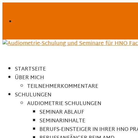
06245-6664
mail@monika-endres-jotter.de
Für Schulungsteilnehmer
0-Artikel
STARTSEITE
ÜBER MICH
TEILNEHMERKOMMENTARE
SCHULUNGEN
AUDIOMETRIE SCHULUNGEN
SEMINAR ABLAUF
SEMINARINHALTE
BERUFS-EINSTEIGER IN IHRER HNO PR