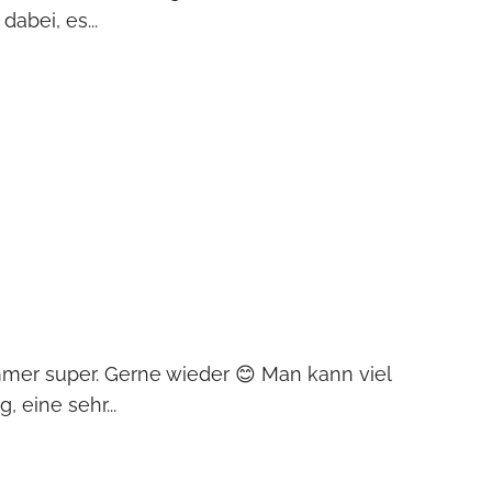
abei, es...
eehrte Damen und Herren,
immer super. Gerne wieder 😊 Man kann viel
 eine sehr...