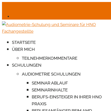
06245-6664
mail@monika-endres-jotter.de
Für Schulungsteilnehmer
STARTSEITE
ÜBER MICH
TEILNEHMERKOMMENTARE
SCHULUNGEN
AUDIOMETRIE SCHULUNGEN
SEMINAR ABLAUF
SEMINARINHALTE
BERUFS-EINSTEIGER IN IHRER HNO
PRAXIS
BERUFSANFÄNGER BEIM AMD