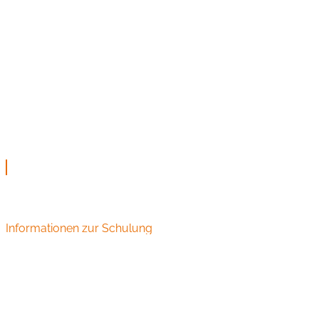
Informationen zur Schulung
Audiometrie Schulungen und Seminare für HNO
Fachangestellte