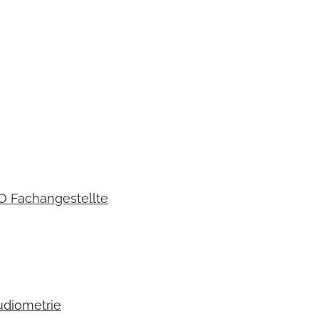
O Fachangestellte
udiometrie