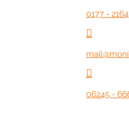
0177 - 216

mail@monik

06245 - 66