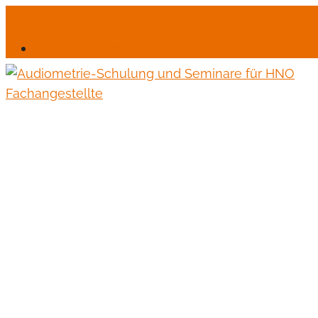
06245-6664
mail@monika-endres-jotter.de
Für Schulungsteilnehmer