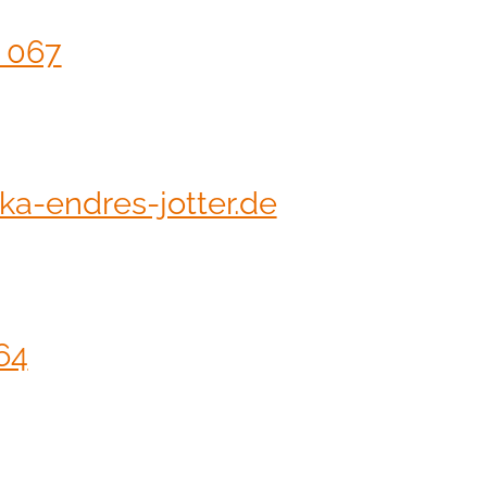
4 067
a-endres-jotter.de
64