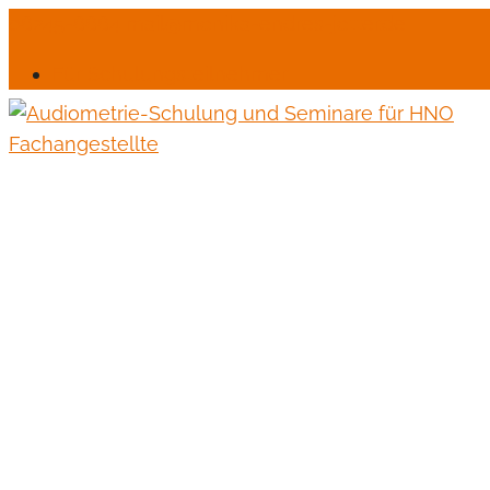
06245-6664
mail@monika-endres-jotter.de
Für Schulungsteilnehmer