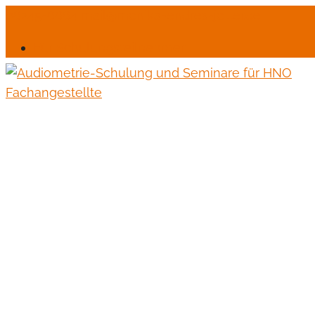
06245-6664
mail@monika-endres-jotter.de
Für Schulungsteilnehmer