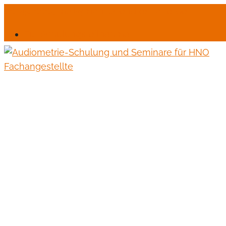
06245-6664
mail@monika-endres-jotter.de
Für Schulungsteilnehmer