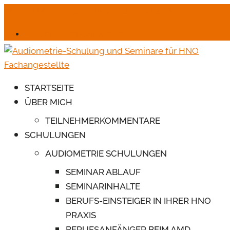
06245-6664
mail@monika-endres-jotter.de
Für Schulungsteilnehmer
STARTSEITE
ÜBER MICH
TEILNEHMERKOMMENTARE
SCHULUNGEN
AUDIOMETRIE SCHULUNGEN
SEMINAR ABLAUF
SEMINARINHALTE
BERUFS-EINSTEIGER IN IHRER HNO
PRAXIS
BERUFSANFÄNGER BEIM AMD