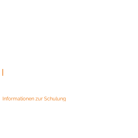
Informationen zur Schulung
Audiometrie Schulungen und Seminare für HNO
Fachangestellte