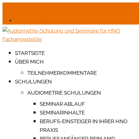
06245-6664
mail@monika-endres-jotter.de
Für Schulungsteilnehmer
STARTSEITE
ÜBER MICH
TEILNEHMERKOMMENTARE
SCHULUNGEN
AUDIOMETRIE SCHULUNGEN
SEMINAR ABLAUF
SEMINARINHALTE
BERUFS-EINSTEIGER IN IHRER HNO
PRAXIS
BERUFSANFÄNGER BEIM AMD