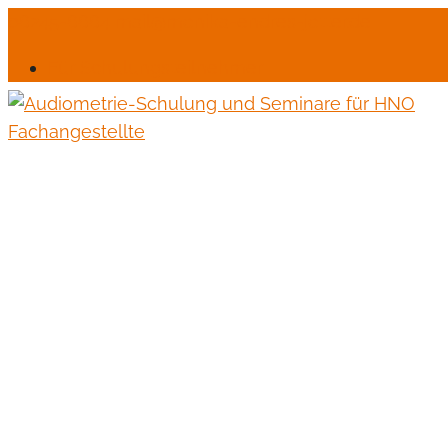
06245-6664
mail@monika-endres-jotter.de
Für Schulungsteilnehmer