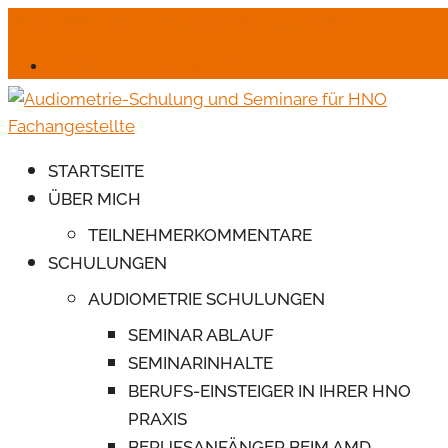
06245-6664
mail@monika-endres-jotter.de
Für Schulungsteilnehmer
STARTSEITE
ÜBER MICH
TEILNEHMERKOMMENTARE
SCHULUNGEN
AUDIOMETRIE SCHULUNGEN
SEMINAR ABLAUF
SEMINARINHALTE
BERUFS-EINSTEIGER IN IHRER HNO
PRAXIS
BERUFSANFÄNGER BEIM AMD