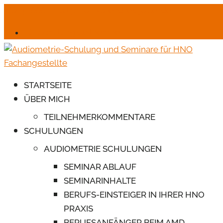
06245-6664
mail@monika-endres-jotter.de
Für Schulungsteilnehmer
STARTSEITE
ÜBER MICH
TEILNEHMERKOMMENTARE
SCHULUNGEN
AUDIOMETRIE SCHULUNGEN
SEMINAR ABLAUF
SEMINARINHALTE
BERUFS-EINSTEIGER IN IHRER HNO
PRAXIS
BERUFSANFÄNGER BEIM AMD