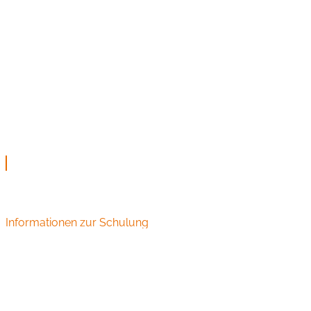
Informationen zur Schulung
Audiometrie Schulungen und Seminare für HNO
Fachangestellte