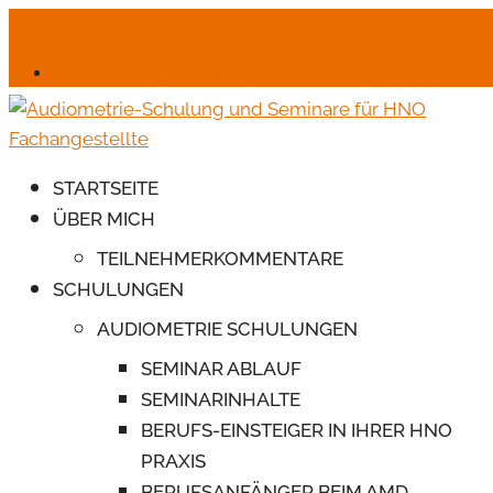
06245-6664
mail@monika-endres-jotter.de
Für Schulungsteilnehmer
STARTSEITE
ÜBER MICH
TEILNEHMERKOMMENTARE
SCHULUNGEN
AUDIOMETRIE SCHULUNGEN
SEMINAR ABLAUF
SEMINARINHALTE
BERUFS-EINSTEIGER IN IHRER HNO
PRAXIS
BERUFSANFÄNGER BEIM AMD