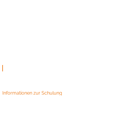
Informationen zur Schulung
Audiometrie Schulungen und Seminare für HNO
Fachangestellte