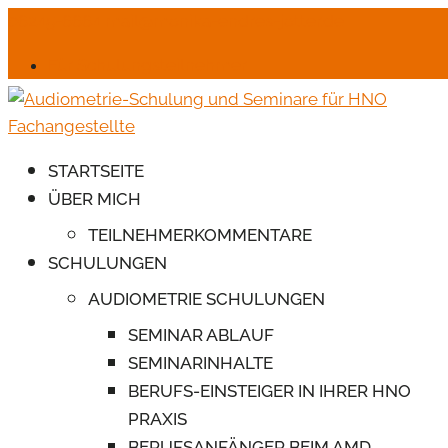
06245-6664
mail@monika-endres-jotter.de
Für Schulungsteilnehmer
STARTSEITE
ÜBER MICH
TEILNEHMERKOMMENTARE
SCHULUNGEN
AUDIOMETRIE SCHULUNGEN
SEMINAR ABLAUF
SEMINARINHALTE
BERUFS-EINSTEIGER IN IHRER HNO
PRAXIS
BERUFSANFÄNGER BEIM AMD