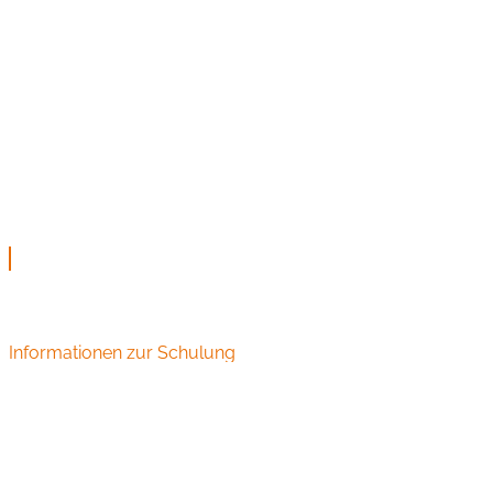
Informationen zur Schulung
Audiometrie Schulungen und Seminare für HNO
Fachangestellte