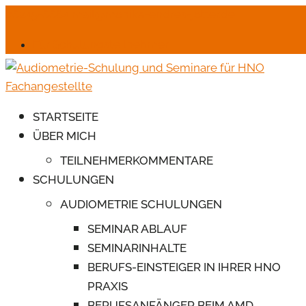
06245-6664
mail@monika-endres-jotter.de
Für Schulungsteilnehmer
STARTSEITE
ÜBER MICH
TEILNEHMERKOMMENTARE
SCHULUNGEN
AUDIOMETRIE SCHULUNGEN
SEMINAR ABLAUF
SEMINARINHALTE
BERUFS-EINSTEIGER IN IHRER HNO
PRAXIS
BERUFSANFÄNGER BEIM AMD