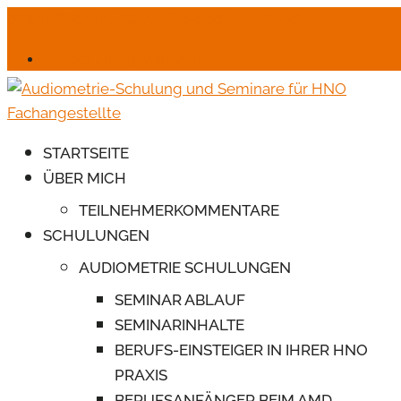
06245-6664
mail@monika-endres-jotter.de
Für Schulungsteilnehmer
STARTSEITE
ÜBER MICH
TEILNEHMERKOMMENTARE
SCHULUNGEN
AUDIOMETRIE SCHULUNGEN
SEMINAR ABLAUF
SEMINARINHALTE
BERUFS-EINSTEIGER IN IHRER HNO
PRAXIS
BERUFSANFÄNGER BEIM AMD