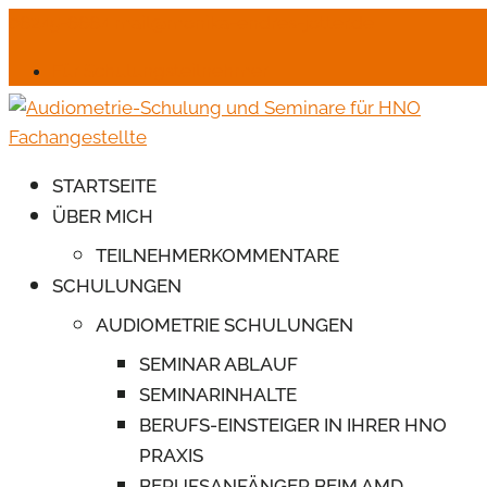
06245-6664
mail@monika-endres-jotter.de
Für Schulungsteilnehmer
STARTSEITE
ÜBER MICH
TEILNEHMERKOMMENTARE
SCHULUNGEN
AUDIOMETRIE SCHULUNGEN
SEMINAR ABLAUF
SEMINARINHALTE
BERUFS-EINSTEIGER IN IHRER HNO
PRAXIS
BERUFSANFÄNGER BEIM AMD