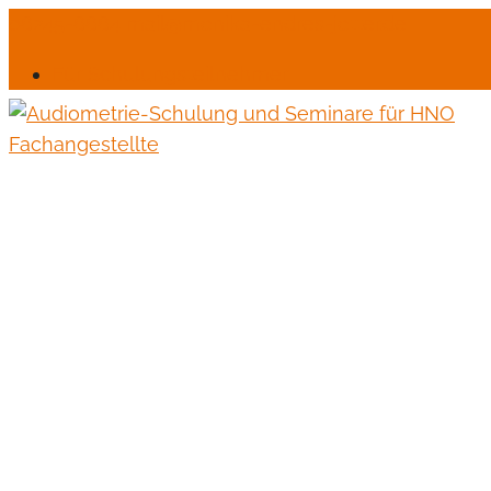
06245-6664
mail@monika-endres-jotter.de
Für Schulungsteilnehmer