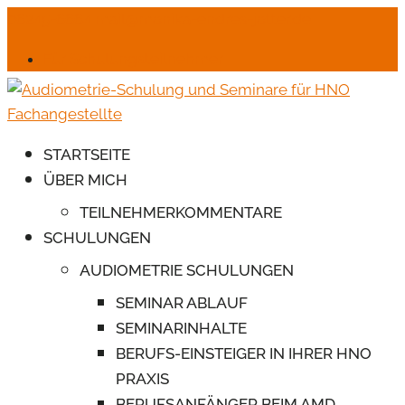
06245-6664
mail@monika-endres-jotter.de
Für Schulungsteilnehmer
STARTSEITE
ÜBER MICH
TEILNEHMERKOMMENTARE
SCHULUNGEN
AUDIOMETRIE SCHULUNGEN
SEMINAR ABLAUF
SEMINARINHALTE
BERUFS-EINSTEIGER IN IHRER HNO
PRAXIS
BERUFSANFÄNGER BEIM AMD