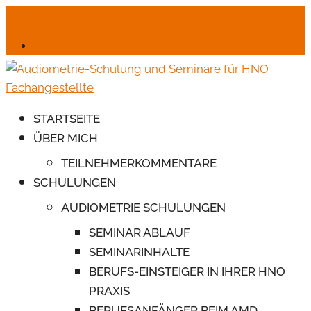
06245-6664
mail@monika-endres-jotter.de
Für Schulungsteilnehmer
STARTSEITE
ÜBER MICH
TEILNEHMERKOMMENTARE
SCHULUNGEN
AUDIOMETRIE SCHULUNGEN
SEMINAR ABLAUF
SEMINARINHALTE
BERUFS-EINSTEIGER IN IHRER HNO
PRAXIS
BERUFSANFÄNGER BEIM AMD