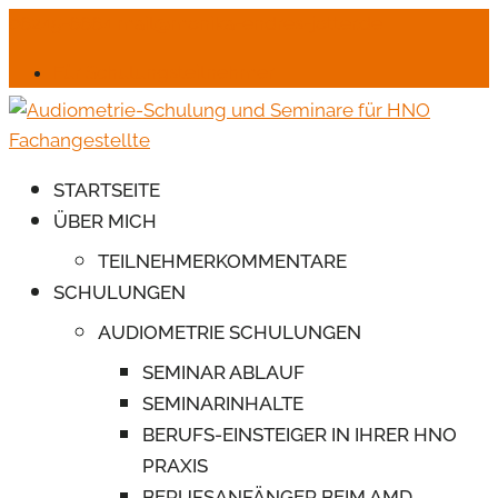
06245-6664
mail@monika-endres-jotter.de
Für Schulungsteilnehmer
STARTSEITE
ÜBER MICH
TEILNEHMERKOMMENTARE
SCHULUNGEN
AUDIOMETRIE SCHULUNGEN
SEMINAR ABLAUF
SEMINARINHALTE
BERUFS-EINSTEIGER IN IHRER HNO
PRAXIS
BERUFSANFÄNGER BEIM AMD