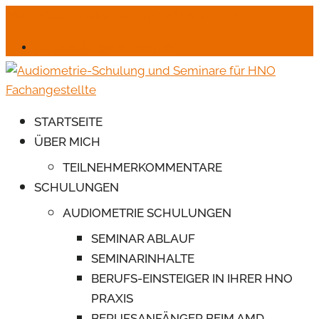
06245-6664
mail@monika-endres-jotter.de
Für Schulungsteilnehmer
STARTSEITE
ÜBER MICH
TEILNEHMERKOMMENTARE
SCHULUNGEN
AUDIOMETRIE SCHULUNGEN
SEMINAR ABLAUF
SEMINARINHALTE
BERUFS-EINSTEIGER IN IHRER HNO
PRAXIS
BERUFSANFÄNGER BEIM AMD